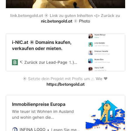
link.betongold.at ☀️ Link zu guten Inhalten <|> Zurück zu 
nic.betongold.at
 ☀️ 
Photo
i-NIC.at ☀ Domains kaufen,
verkaufen oder mieten.
↸ Zurück zur Lead-Page ⒈)🔸Über betongold.at ☀️ ⒉)🔸You@ in.betongold.at ＠ ⒊)🔸Projekt umsetzen ䷴
☀️ Setzte dein Projekt mit Profis um .::. 
We ❤️ 
https://betongold.at
Immobilienpreise Europa
Wie teuer ist Wohnen im Ausland
und wohin gehen die
Immobilienpreise in Europa?
Antworten auf diese Fragen finden
INFINA LOGO
Lesen Sie meine Finanzierungs-Tipps