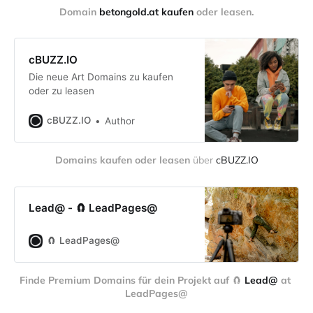
Domain 
betongold.at kaufen
 oder leasen.
cBUZZ.IO
Die neue Art Domains zu kaufen
oder zu leasen
cBUZZ.IO
Author
Domains kaufen oder leasen
 über 
cBUZZ.IO
Lead@ - 🧲 LeadPages@
🧲 LeadPages@
Finde Premium Domains für dein Projekt auf 
🧲 
Lead@
 at 
LeadPages@