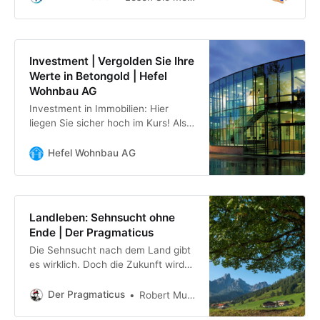
Sie in diesem Beitrag. ✓
Immobilienpreise in Europa ✓
Vergleich
Investment | Vergolden Sie Ihre
Werte in Betongold | Hefel
Wohnbau AG
Investment in Immobilien: Hier
liegen Sie sicher hoch im Kurs! Als
Generaltunernehmer und
lebenslanger Wohnbaupartner
Hefel Wohnbau AG
bieten wir alles aus einer Hand.
Landleben: Sehnsucht ohne
Ende | Der Pragmaticus
Die Sehnsucht nach dem Land gibt
es wirklich. Doch die Zukunft wird
durch die Städte geprägt sein, sagt
Stadtforscher Robert Musil.
Der Pragmaticus
Robert Musil