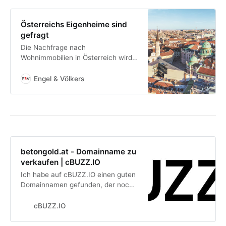
des Unternehmens, unter anderem
das Projekt Timber Pioneer.
Österreichs Eigenheime sind
gefragt
Die Nachfrage nach
Wohnimmobilien in Österreich wird
auch im Jahr 2022 weiter steigen.
Die Investition in Betongold bleibt
Engel & Völkers
beliebt.
betongold.at - Domainname zu
verkaufen | cBUZZ.IO
Ich habe auf cBUZZ.IO einen guten
Domainnamen gefunden, der noch
zu verkaufen ist. Schau ihn dir mal
an!
cBUZZ.IO