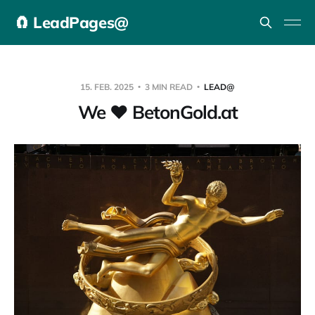
🧲 LeadPages@
15. FEB. 2025
3 MIN READ
LEAD@
We ❤️ BetonGold.at