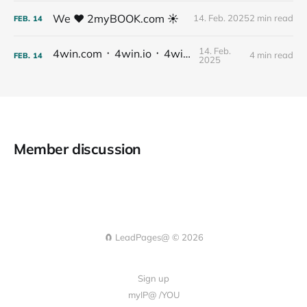
We ❤️ 2myBOOK.com ☀️
14. Feb. 2025
2 min read
FEB.
14
14. Feb.
4win.com ᛫ 4win.io ᛫ 4win@
4 min read
FEB.
14
2025
Member discussion
🧲 LeadPages@ © 2026
Sign up
myIP@ /YOU