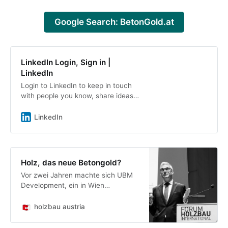
Google Search: BetonGold.at
LinkedIn Login, Sign in |
LinkedIn
Login to LinkedIn to keep in touch
with people you know, share ideas,
and build your career.
LinkedIn
Holz, das neue Betongold?
Vor zwei Jahren machte sich UBM
Development, ein in Wien
ansässiger Immobilienentwickler,
auf den Weg zum Holzbau-
holzbau austria
Developer. In Innsbruck
präsentierte Martin Löcker, COO