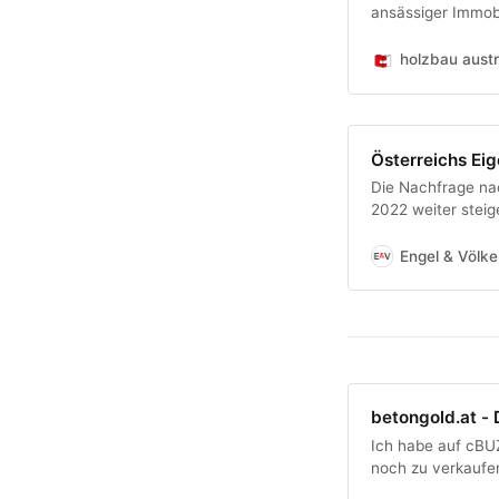
ansässiger Immob
Developer. In Inn
Unternehmens, un
holzbau austr
Österreichs Ei
Die Nachfrage nac
2022 weiter steige
Engel & Völke
betongold.at -
Ich habe auf cBU
noch zu verkaufen 