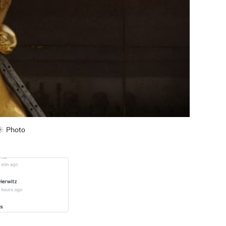
️ 
Photo