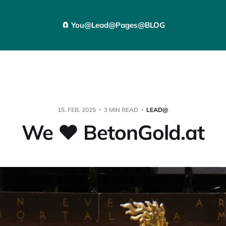
🧲 You@
Lead@
Pages@
BLOG
15. FEB. 2025
3 MIN READ
LEAD@
We ❤️ BetonGold.at