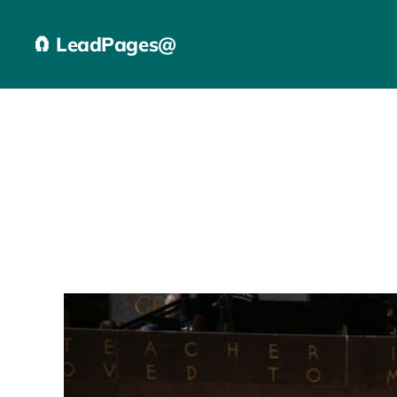
🧲 LeadPages@