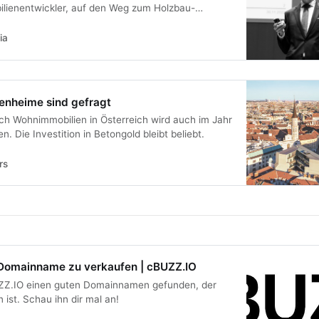
ilienentwickler, auf den Weg zum Holzbau-
sbruck präsentierte Martin Löcker, COO des
ter anderem das Projekt Timber Pioneer.
ia
genheime sind gefragt
h Wohnimmobilien in Österreich wird auch im Jahr
n. Die Investition in Betongold bleibt beliebt.
rs
 Domainname zu verkaufen | cBUZZ.IO
ZZ.IO einen guten Domainnamen gefunden, der
ist. Schau ihn dir mal an!