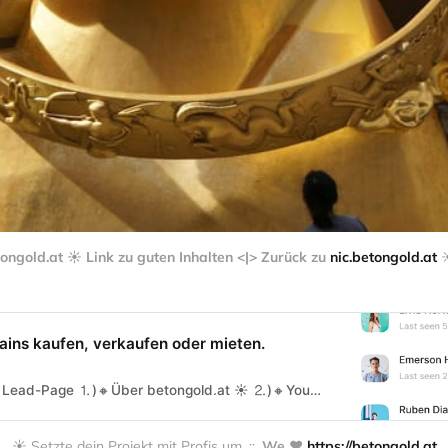
tongold.at ☀️ Link zu guten Inhalten <|> Zurück zu 
nic.betongold.at
 ☀
ains kaufen, verkaufen oder mieten.
↸ Zurück zur Lead-Page ⒈)🔸Über betongold.at ☀️ ⒉)🔸You@ in.betongold.at ＠ ⒊)🔸Projekt umsetzen ䷴
☀️ Setzte dein Projekt mit Profis um .::. 
We ❤️ 
https://betongold.at