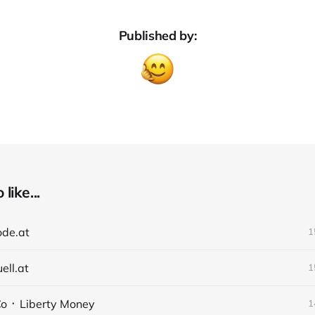
Published by:
like...
ode.at
1
ell.at
1
Co ᛫ Liberty Money
1