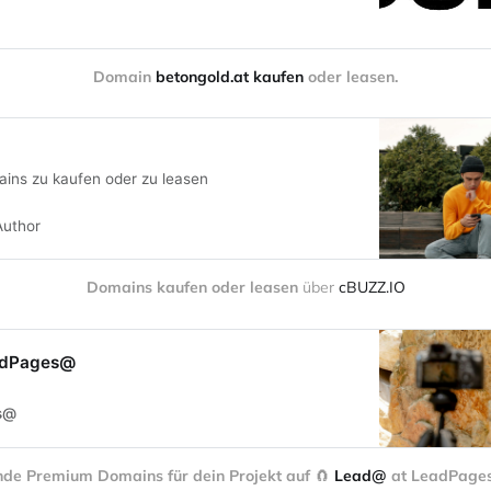
Domain 
betongold.at kaufen
 oder leasen.
ins zu kaufen oder zu leasen
Author
Domains kaufen oder leasen
 über 
cBUZZ.IO
adPages@
s@
nde Premium Domains für dein Projekt auf 
🧲 
Lead@
 at LeadPag