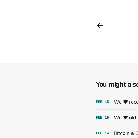
You might also 
We ❤️ rec
FEB.
15
We ❤️ aktu
FEB.
15
Bitcoin & 
FEB.
14