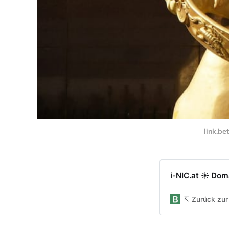
link.be
i-NIC.at ☀ Dom