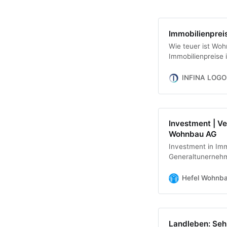
Immobilienprei
Wie teuer ist Wo
Immobilienpreise 
in diesem Beitrag
INFINA LOGO
Investment | Ve
Wohnbau AG
Investment in Immo
Generaltunernehm
alles aus einer Ha
Hefel Wohnb
Landleben: Seh