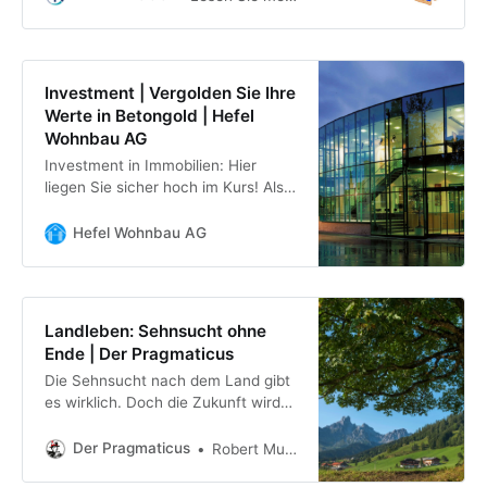
Sie in diesem Beitrag. ✓
Immobilienpreise in Europa ✓
Vergleich
Investment | Vergolden Sie Ihre
Werte in Betongold | Hefel
Wohnbau AG
Investment in Immobilien: Hier
liegen Sie sicher hoch im Kurs! Als
Generaltunernehmer und
lebenslanger Wohnbaupartner
Hefel Wohnbau AG
bieten wir alles aus einer Hand.
Landleben: Sehnsucht ohne
Ende | Der Pragmaticus
Die Sehnsucht nach dem Land gibt
es wirklich. Doch die Zukunft wird
durch die Städte geprägt sein, sagt
Stadtforscher Robert Musil.
Der Pragmaticus
Robert Musil