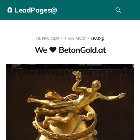
🧲 LeadPages@
15. FEB. 2025
3 MIN READ
LEAD@
We ❤️ BetonGold.at