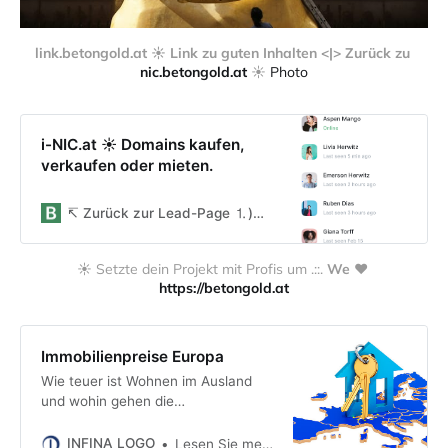
link.betongold.at ☀️ Link zu guten Inhalten <|> Zurück zu 
nic.betongold.at
 ☀️ 
Photo
i-NIC.at ☀ Domains kaufen,
verkaufen oder mieten.
↸ Zurück zur Lead-Page ⒈)🔸Über betongold.at ☀️ ⒉)🔸You@ in.betongold.at ＠ ⒊)🔸Projekt umsetzen ䷴
☀️ Setzte dein Projekt mit Profis um .::. 
We ❤️ 
https://betongold.at
Immobilienpreise Europa
Wie teuer ist Wohnen im Ausland
und wohin gehen die
Immobilienpreise in Europa?
Antworten auf diese Fragen finden
INFINA LOGO
Lesen Sie meine Finanzierungs-Tipps