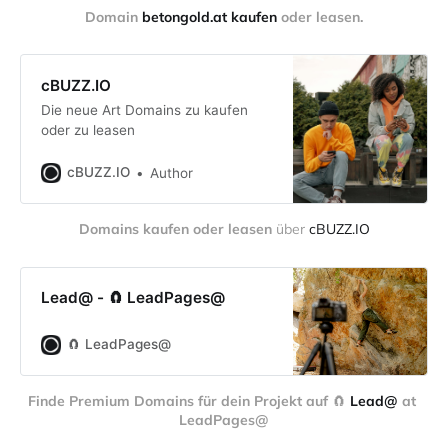
Domain 
betongold.at kaufen
 oder leasen.
cBUZZ.IO
Die neue Art Domains zu kaufen
oder zu leasen
cBUZZ.IO
Author
Domains kaufen oder leasen
 über 
cBUZZ.IO
Lead@ - 🧲 LeadPages@
🧲 LeadPages@
Finde Premium Domains für dein Projekt auf 
🧲 
Lead@
 at 
LeadPages@