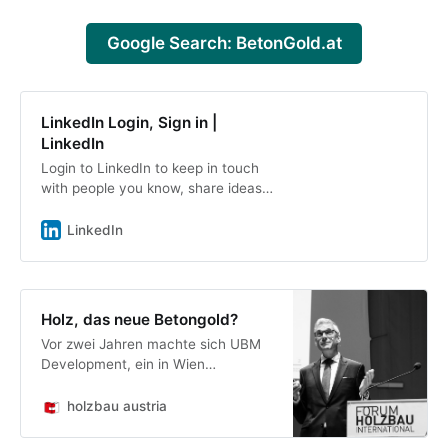
Google Search: BetonGold.at
LinkedIn Login, Sign in |
LinkedIn
Login to LinkedIn to keep in touch
with people you know, share ideas,
and build your career.
LinkedIn
Holz, das neue Betongold?
Vor zwei Jahren machte sich UBM
Development, ein in Wien
ansässiger Immobilienentwickler,
auf den Weg zum Holzbau-
holzbau austria
Developer. In Innsbruck
präsentierte Martin Löcker, COO