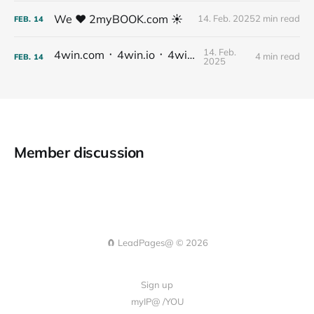
We ❤️ 2myBOOK.com ☀️
14. Feb. 2025
2 min read
FEB.
14
14. Feb.
4win.com ᛫ 4win.io ᛫ 4win@
4 min read
FEB.
14
2025
Member discussion
🧲 LeadPages@ © 2026
Sign up
myIP@ /YOU