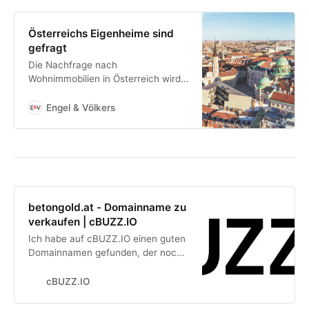
des Unternehmens, unter anderem
das Projekt Timber Pioneer.
Österreichs Eigenheime sind
gefragt
Die Nachfrage nach
Wohnimmobilien in Österreich wird
auch im Jahr 2022 weiter steigen.
Die Investition in Betongold bleibt
Engel & Völkers
beliebt.
betongold.at - Domainname zu
verkaufen | cBUZZ.IO
Ich habe auf cBUZZ.IO einen guten
Domainnamen gefunden, der noch
zu verkaufen ist. Schau ihn dir mal
an!
cBUZZ.IO