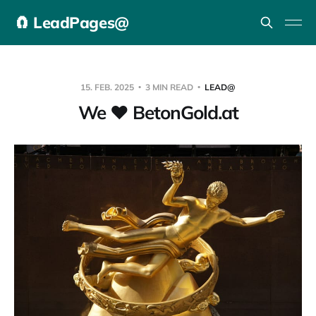
🧲 LeadPages@
15. FEB. 2025
3 MIN READ
LEAD@
We ❤️ BetonGold.at