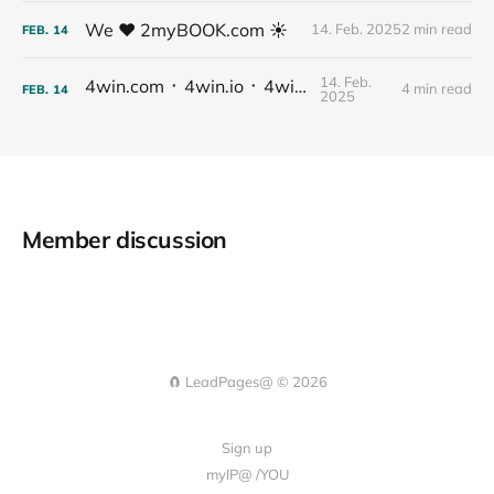
We ❤️ 2myBOOK.com ☀️
14. Feb. 2025
2 min read
FEB.
14
14. Feb.
4win.com ᛫ 4win.io ᛫ 4win@
4 min read
FEB.
14
2025
Member discussion
🧲 LeadPages@ © 2026
Sign up
myIP@ /YOU