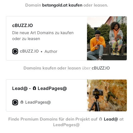
Domain 
betongold.at kaufen
 oder leasen.
cBUZZ.IO
Die neue Art Domains zu kaufen
oder zu leasen
cBUZZ.IO
Author
Domains kaufen oder leasen
 über 
cBUZZ.IO
Lead@ - 🧲 LeadPages@
🧲 LeadPages@
Finde Premium Domains für dein Projekt auf 
🧲 
Lead@
 at 
LeadPages@