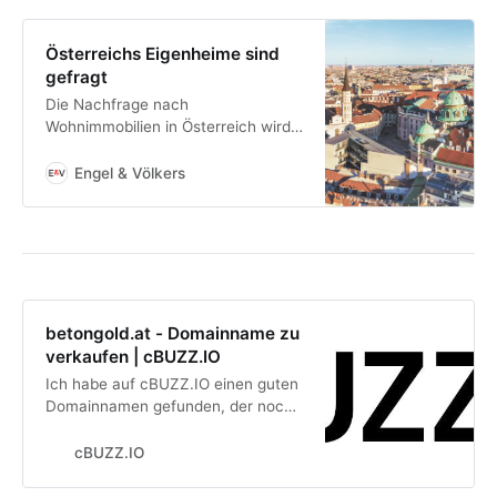
des Unternehmens, unter anderem
das Projekt Timber Pioneer.
Österreichs Eigenheime sind
gefragt
Die Nachfrage nach
Wohnimmobilien in Österreich wird
auch im Jahr 2022 weiter steigen.
Die Investition in Betongold bleibt
Engel & Völkers
beliebt.
betongold.at - Domainname zu
verkaufen | cBUZZ.IO
Ich habe auf cBUZZ.IO einen guten
Domainnamen gefunden, der noch
zu verkaufen ist. Schau ihn dir mal
an!
cBUZZ.IO