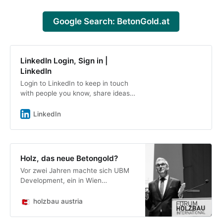
Google Search: BetonGold.at
LinkedIn Login, Sign in |
LinkedIn
Login to LinkedIn to keep in touch
with people you know, share ideas,
and build your career.
LinkedIn
Holz, das neue Betongold?
Vor zwei Jahren machte sich UBM
Development, ein in Wien
ansässiger Immobilienentwickler,
auf den Weg zum Holzbau-
holzbau austria
Developer. In Innsbruck
präsentierte Martin Löcker, COO