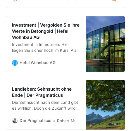
Sie in diesem Beitrag. ✓
Immobilienpreise in Europa ✓
Vergleich
Investment | Vergolden Sie Ihre
Werte in Betongold | Hefel
Wohnbau AG
Investment in Immobilien: Hier
liegen Sie sicher hoch im Kurs! Als
Generaltunernehmer und
lebenslanger Wohnbaupartner
Hefel Wohnbau AG
bieten wir alles aus einer Hand.
Landleben: Sehnsucht ohne
Ende | Der Pragmaticus
Die Sehnsucht nach dem Land gibt
es wirklich. Doch die Zukunft wird
durch die Städte geprägt sein, sagt
Stadtforscher Robert Musil.
Der Pragmaticus
Robert Musil