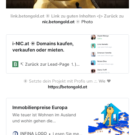
link.betongold.at ☀️ Link zu guten Inhalten <|> Zurück zu 
nic.betongold.at
 ☀️ 
Photo
i-NIC.at ☀ Domains kaufen,
verkaufen oder mieten.
↸ Zurück zur Lead-Page ⒈)🔸Über betongold.at ☀️ ⒉)🔸You@ in.betongold.at ＠ ⒊)🔸Projekt umsetzen ䷴
☀️ Setzte dein Projekt mit Profis um .::. 
We ❤️ 
https://betongold.at
Immobilienpreise Europa
Wie teuer ist Wohnen im Ausland
und wohin gehen die
Immobilienpreise in Europa?
Antworten auf diese Fragen finden
INFINA LOGO
Lesen Sie meine Finanzierungs-Tipps